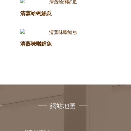
清蒸蛤蜊絲瓜
清蒸味噌鱈魚
網站地圖