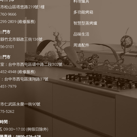
料理爐具
市松山區塔悠路219號1樓
多功能烤箱
2760-9666
2295-2839
(維修服務)
智慧型蒸烤爐
| 門市
品味生活
縣竹北市縣政三街136號
周邊配件
656-0101
| 門市
室：
台中市西屯區環中路二段302號
2452-4948
(維修服務)
：
台中市西屯區漢翔路37號
2451-7979
市仁武區永榮一街90號
375-5262
間 :
09:00~17:00 (例假日除外)
務專線：
0800-026-628