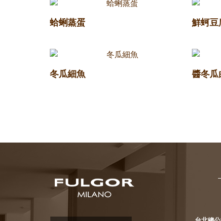
蛤蜊蒸蛋
鮮蚵豆
冬瓜細魚
醬冬瓜
台北總公司