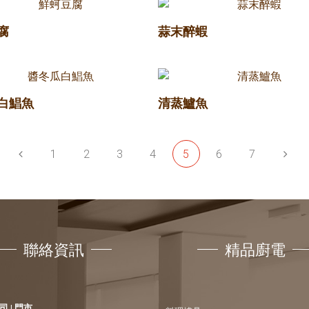
腐
蒜末醉蝦
白鯧魚
清蒸鱸魚
1
2
3
4
5
6
7
聯絡資訊
精品廚電
 | 門市