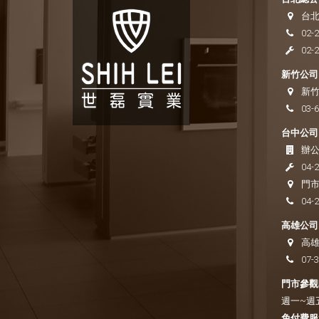
台北
02-
02-
新竹公司 
新竹
03-
台中公司 
辦公
04-
門市
04-
高雄公司
高雄
07-
門市參觀時
週一~週五 
免付費服