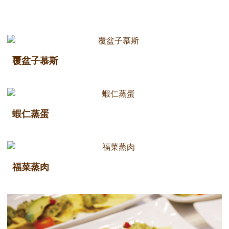
覆盆子慕斯
蝦仁蒸蛋
福菜蒸肉