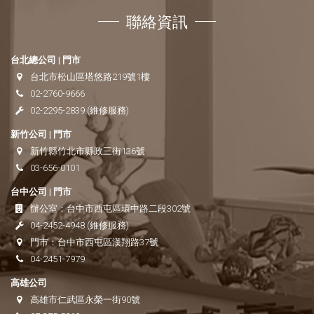
聯絡資訊
台北總公司 | 門市
台北市松山區塔悠路219號1樓
02-2760-9666
02-2295-2839
(維修服務)
新竹公司 | 門市
新竹縣竹北市縣政三街136號
03-656-0101
台中公司 | 門市
辦公室：
台中市西屯區環中路二段302號
04-2452-4948
(維修服務)
門市：
台中市西屯區漢翔路37號
04-2451-7979
高雄公司
高雄市仁武區永榮一街90號