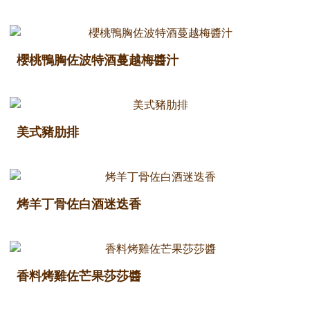
櫻桃鴨胸佐波特酒蔓越梅醬汁
美式豬肋排
烤羊丁骨佐白酒迷迭香
香料烤雞佐芒果莎莎醬