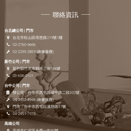
聯絡資訊
台北總公司 | 門市
台北市松山區塔悠路219號1樓
02-2760-9666
02-2295-2839
(維修服務)
新竹公司 | 門市
新竹縣竹北市縣政三街136號
03-656-0101
台中公司 | 門市
辦公室：
台中市西屯區環中路二段302號
04-2452-4948
(維修服務)
門市：
台中市西屯區漢翔路37號
04-2451-7979
高雄公司
高雄市仁武區永榮一街90號