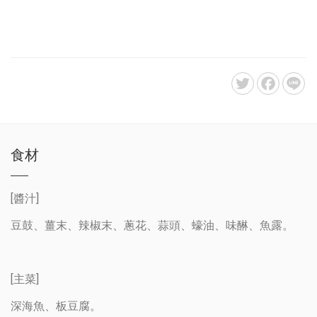
食材
[醬汁]
豆鼓、薑末、辣椒末、蔥花、蒜頭、蠔油、味醂、魚露。
[主菜]
深海魚、板豆腐。