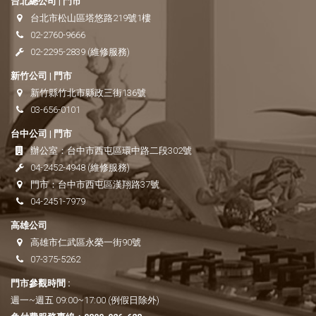
台北總公司 | 門市
台北市松山區塔悠路219號1樓
02-2760-9666
02-2295-2839
(維修服務)
新竹公司 | 門市
新竹縣竹北市縣政三街136號
03-656-0101
台中公司 | 門市
辦公室：
台中市西屯區環中路二段302號
04-2452-4948
(維修服務)
門市：
台中市西屯區漢翔路37號
04-2451-7979
高雄公司
高雄市仁武區永榮一街90號
07-375-5262
門市參觀時間 :
週一~週五 09:00~17:00 (例假日除外)