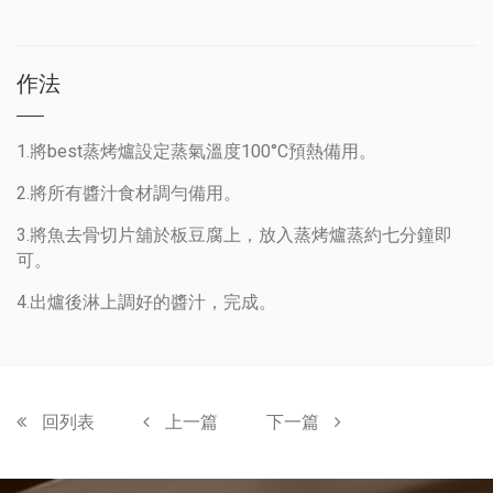
作法
1.將best蒸烤爐設定蒸氣溫度100°C預熱備用。
2.將所有醬汁食材調勻備用。
3.將魚去骨切片舖於板豆腐上，放入蒸烤爐蒸約七分鐘即
可。
4.出爐後淋上調好的醬汁，完成。
回列表
上一篇
下一篇