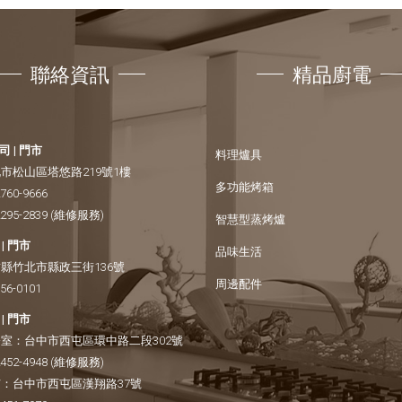
聯絡資訊
精品廚電
 | 門市
料理爐具
市松山區塔悠路219號1樓
多功能烤箱
2760-9666
2295-2839
(維修服務)
智慧型蒸烤爐
| 門市
品味生活
縣竹北市縣政三街136號
周邊配件
656-0101
| 門市
室：
台中市西屯區環中路二段302號
2452-4948
(維修服務)
：
台中市西屯區漢翔路37號