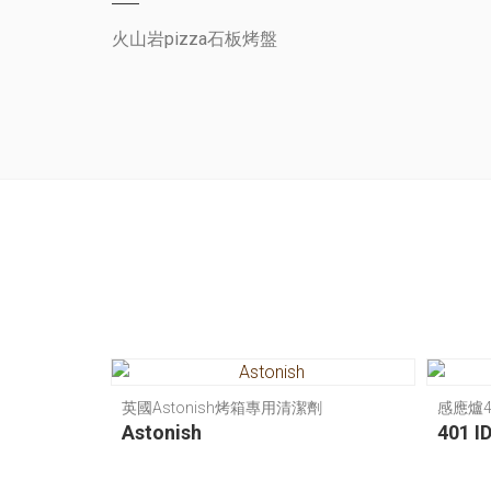
火山岩pizza石板烤盤
英國Astonish烤箱專用清潔劑
感應爐40
Astonish
401 ID