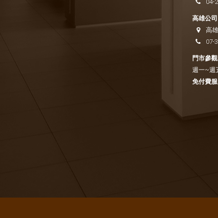
04-
高雄公司
高雄
07-
門市參觀時
週一~週五 
免付費服