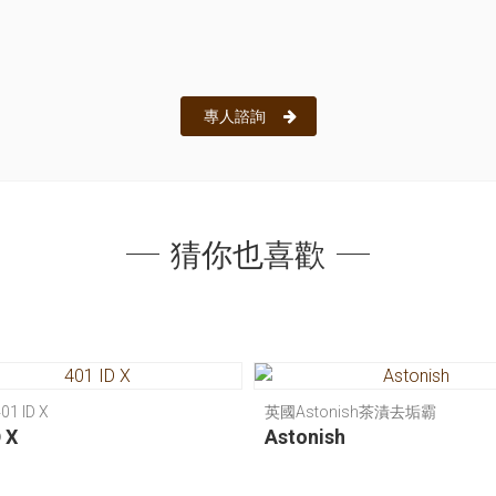
專人諮詢
猜你也喜歡
1 ID X
英國Astonish茶漬去垢霸
 X
Astonish